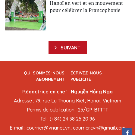
Hanoï en vert et en mouvement
pour célébrer la Francophonie
SUIVANT
QUI SOMMES-NOUS
ÉCRIVEZ-NOUS
ABONNEMENT
PUBLICITÉ
Rédactrice en chef : Nguyễn Hồng Nga
Adresse : 79, rue Ly Thuong Kiêt, Hanoï, Vietnam
Permis de publication : 25/GP-BTTTT
Tél : (+84) 24 38 25 20 96
E-mail : courrier@vnanet.vn, courrier.cvn@gmail.com