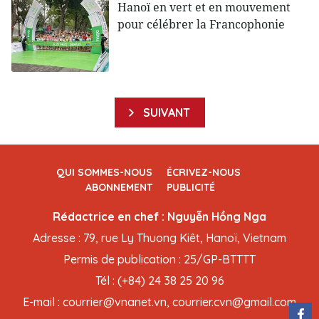
Hanoï en vert et en mouvement
pour célébrer la Francophonie
SUIVANT
QUI SOMMES-NOUS
ÉCRIVEZ-NOUS
ABONNEMENT
PUBLICITÉ
Rédactrice en chef : Nguyễn Hồng Nga
Adresse : 79, rue Ly Thuong Kiêt, Hanoï, Vietnam
Permis de publication : 25/GP-BTTTT
Tél : (+84) 24 38 25 20 96
E-mail : courrier@vnanet.vn, courrier.cvn@gmail.com