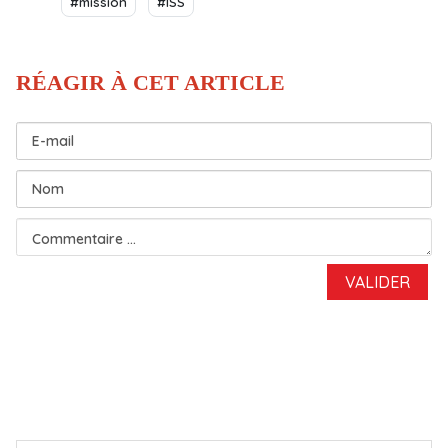
#mission
#ISS