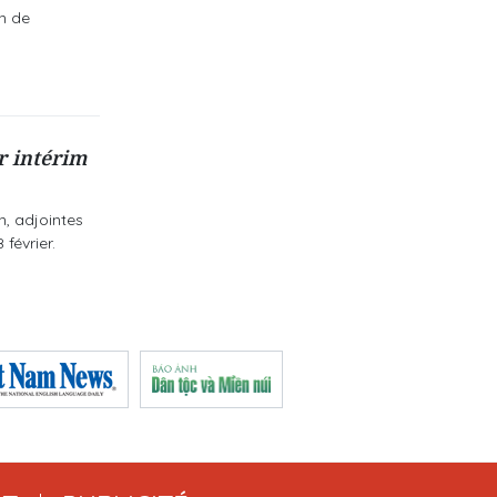
n de
r intérim
n, adjointes
février.