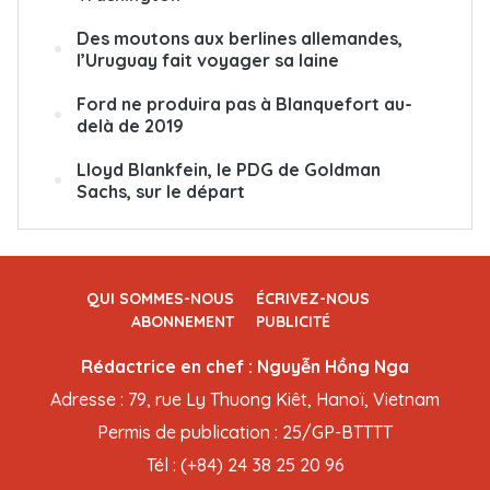
Des moutons aux berlines allemandes,
l’Uruguay fait voyager sa laine
Ford ne produira pas à Blanquefort au-
delà de 2019
Lloyd Blankfein, le PDG de Goldman
Sachs, sur le départ
QUI SOMMES-NOUS
ÉCRIVEZ-NOUS
ABONNEMENT
PUBLICITÉ
Rédactrice en chef : Nguyễn Hồng Nga
Adresse : 79, rue Ly Thuong Kiêt, Hanoï, Vietnam
Permis de publication : 25/GP-BTTTT
Tél : (+84) 24 38 25 20 96