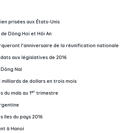
ien prisées aux États-Unis
r de Dông Hoi et Hôi An
rqueront l’anniversaire de la réunification nationale
didats aux législatives de 2016
à Dông Nai
 milliards de dollars en trois mois
er
s du maïs au 1
trimestre
rgentine
es îles du pays 2016
ant à Hanoi