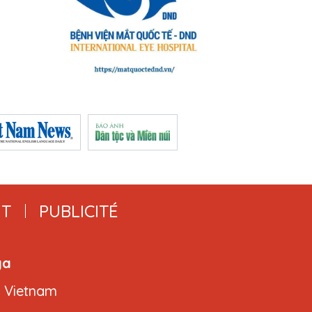
T
PUBLICITÉ
ga
, Vietnam