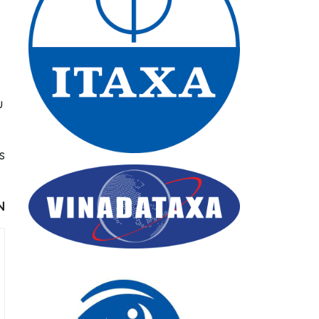
u
s
N