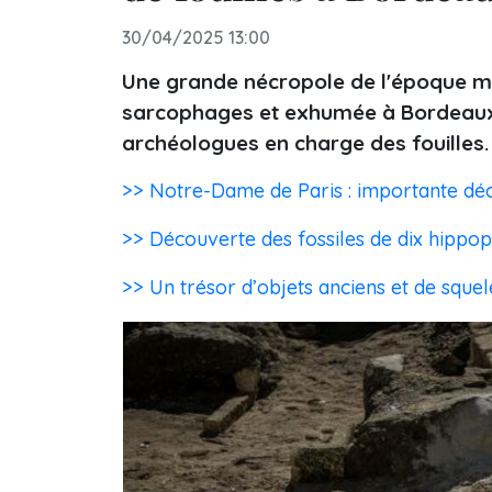
30/04/2025 13:00
Une grande nécropole de l'époque mé
sarcophages et exhumée à Bordeaux, 
archéologues en charge des fouilles.
>> Notre-Dame de Paris : importante déc
>> Découverte des fossiles de dix hippo
>> Un trésor d’objets anciens et de squel