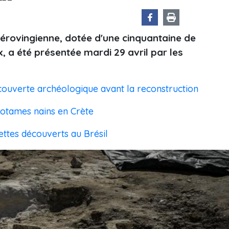
rovingienne, dotée d'une cinquantaine de
a été présentée mardi 29 avril par les
ouverte archéologique avant la reconstruction
potames nains en Crète
ettes découverts au Brésil