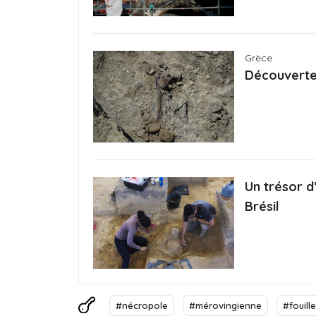
Grèce
Découverte 
Un trésor d
Brésil
#nécropole
#mérovingienne
#fouill