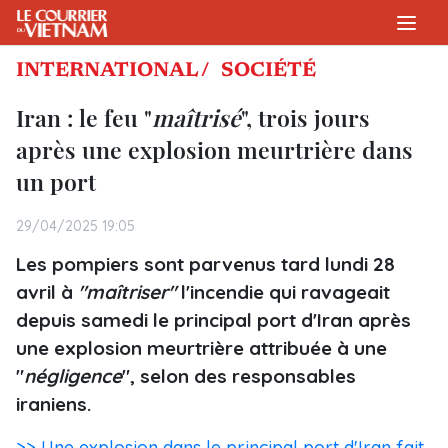
INTERNATIONAL /
SOCIÉTÉ
Iran : le feu "
maîtrisé
", trois jours
après une explosion meurtrière dans
un port
29/04/2025 19:05
Les pompiers sont parvenus tard lundi 28
avril à
"maîtriser"
l'incendie qui ravageait
depuis samedi le principal port d'Iran après
une explosion meurtrière attribuée à une
"
négligence
", selon des responsables
iraniens.
>> Une explosion dans le principal port d'Iran fait