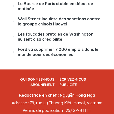
La Bourse de Paris stable en début de
matinée
Wall Street inquiète des sanctions contre
le groupe chinois Huawei
Les foucades brutales de Washington
nuisent à sa crédibilité
Ford va supprimer 7.000 emplois dans le
monde pour des économies
QUI SOMMES-NOUS
ÉCRIVEZ-NOUS
ABONNEMENT
PUBLICITÉ
Rédactrice en chef : Nguyễn Hồng Nga
Adresse : 79, rue Ly Thuong Kiêt, Hanoï, Vietnam
Permis de publication : 25/GP-BTTTT