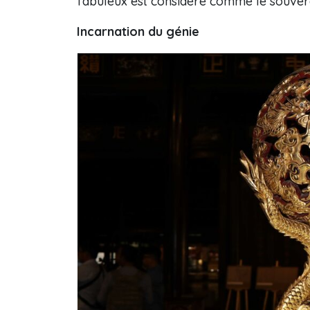
fabuleux est considéré comme le souver
Incarnation du génie