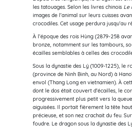
les tatouages. Selon les livres chinois
Le 
images de l’animal sur leurs cuisses avan
crocodiles. Cet usage perdura jusqu’au r
À l’époque des rois Hùng (2879-258 avant 
bronze, notamment sur les tambours, sou
écailles semblables à celles des crocodile
Sous la dynastie des Lý (1009-1225), le r
(province de Ninh Binh, au Nord) à Hanoï,
envol (Thang Long en vietnamien). À cet
dont le dos était couvert d’écailles, le
progressivement plus petit vers la queue. 
aiguisées. Il portait fièrement la tête ha
précieuse, et son nez crachait du feu. Su
foudre. Le dragon sous la dynastie des L