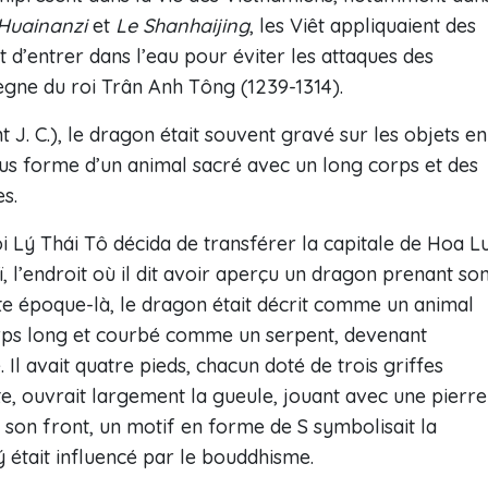
Huainanzi
et
Le Shanhaijing
, les Viêt appliquaient des
t d’entrer dans l’eau pour éviter les attaques des
ègne du roi Trân Anh Tông (1239-1314).
J. C.), le dragon était souvent gravé sur les objets en
s forme d’un animal sacré avec un long corps et des
s.
oi Lý Thái Tô décida de transférer la capitale de Hoa L
 l’endroit où il dit avoir aperçu un dragon prenant so
te époque-là, le dragon était décrit comme un animal
 corps long et courbé comme un serpent, devenant
Il avait quatre pieds, chacun doté de trois griffes
ute, ouvrait largement la gueule, jouant avec une pierre
r son front, un motif en forme de S symbolisait la
ý était influencé par le bouddhisme.