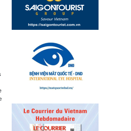
s
e
e