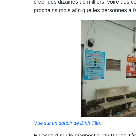
créer des dizaines de milliers, voire des c
prochains mois afin que les personnes à 
Vue sur un dortoir de Binh Tân.
En accord sur le diagnostic, Du Phuoc Tân,