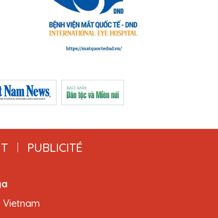
T
PUBLICITÉ
ga
, Vietnam