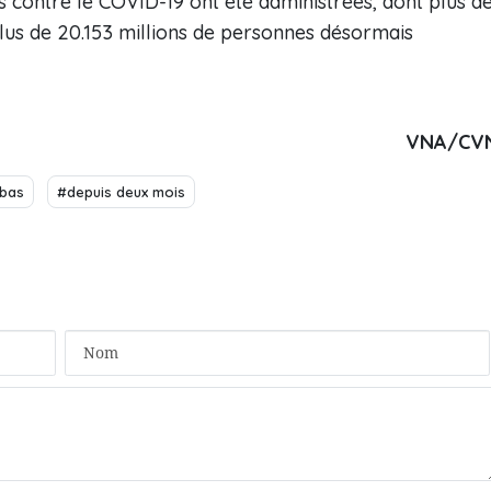
ns contre le COVID-19 ont été administrées, dont plus d
plus de 20.153 millions de personnes désormais
VNA/CV
 bas
#depuis deux mois