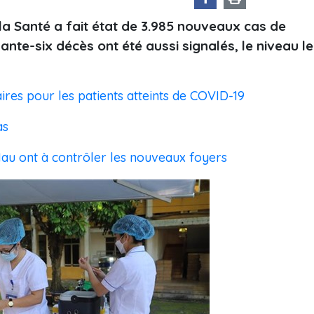
la Santé a fait état de 3.985 nouveaux cas de
nte-six décès ont été aussi signalés, le niveau le
res pour les patients atteints de COVID-19
as
au ont à contrôler les nouveaux foyers