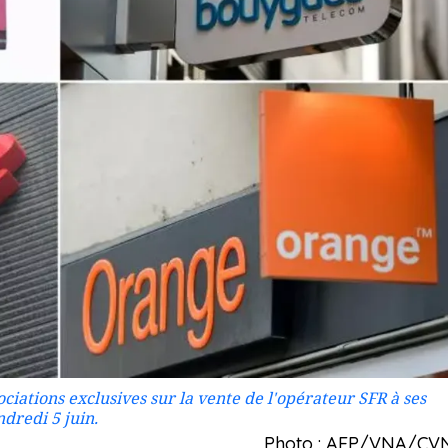
iations exclusives sur la vente de l'opérateur SFR à ses
ndredi 5 juin.
Photo : AFP/VNA/CV