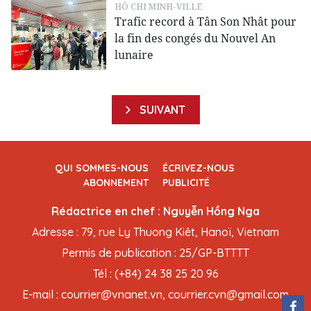
HÔ CHI MINH-VILLE
Trafic record à Tân Son Nhât pour
la fin des congés du Nouvel An
lunaire
SUIVANT
QUI SOMMES-NOUS
ÉCRIVEZ-NOUS
ABONNEMENT
PUBLICITÉ
Rédactrice en chef : Nguyễn Hồng Nga
Adresse : 79, rue Ly Thuong Kiêt, Hanoï, Vietnam
Permis de publication : 25/GP-BTTTT
Tél : (+84) 24 38 25 20 96
E-mail : courrier@vnanet.vn, courrier.cvn@gmail.com