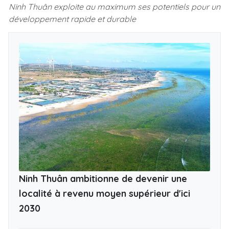
l
u
e
n
Ninh Thuân exploite au maximum ses potentiels pour un
e
l
développement rapide et durable
a
t
t
t
k
u
y
e
t
e
m
i
r
e
n
f
g
u
s
l
l
s
c
r
e
Ninh Thuân ambitionne de devenir une
e
localité à revenu moyen supérieur d'ici
n
2030