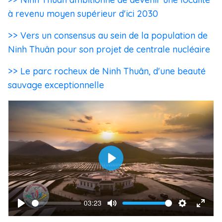
à revenu moyen supérieur d'ici 2030
>> Vers un consensus au sein de la population de
Ninh Thuân pour son projet de centrale nucléaire
>> Le parc rocheux de Ninh Thuân, d'une beauté
sauvage exceptionnelle
P
l
a
03:23
S
V
P
M
S
E
y
e
o