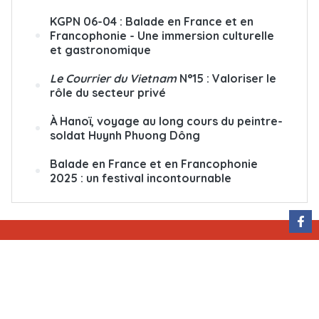
KGPN 06-04 : Balade en France et en
Francophonie - Une immersion culturelle
et gastronomique
Le Courrier du Vietnam
N°15 : Valoriser le
rôle du secteur privé
À Hanoï, voyage au long cours du peintre-
soldat Huynh Phuong Dông
Balade en France et en Francophonie
2025 : un festival incontournable
QUI SOMMES-NOUS
ÉCRIVEZ-NOUS
ABONNEMENT
PUBLICITÉ
Rédactrice en chef : Nguyễn Hồng Nga
Adresse : 79, rue Ly Thuong Kiêt, Hanoï, Vietnam