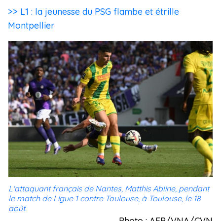
>> L1 : la jeunesse du PSG flambe et étrille
Montpellier
L'attaquant français de Nantes, Matthis Abline, pendant
le match de Ligue 1 contre Toulouse, à Toulouse, le 18
août.
Photo : AFP/VNA/CVN