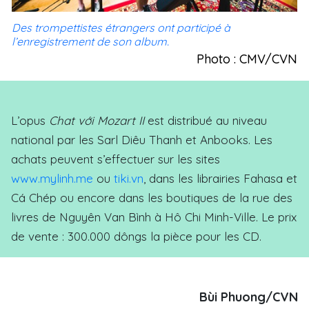
Des trompettistes étrangers ont participé à
l’enregistrement de son album.
Photo : CMV/CVN
L’opus
Chat với Mozart II
est distribué au niveau
national par les Sarl Diêu Thanh et Anbooks. Les
achats peuvent s’effectuer sur les sites
www.mylinh.me
ou
tiki.vn
, dans les librairies Fahasa et
Cá Chép ou encore dans les boutiques de la rue des
livres de Nguyên Van Bình à Hô Chi Minh-Ville. Le prix
de vente : 300.000 dôngs la pièce pour les CD.
Bùi Phuong/CVN