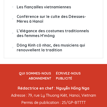
Les fiançailles vietnamiennes
Conférence sur le culte des Déesses-
Mères à Hanoï
L’élégance des costumes traditionnels
des femmes H’mông
Dông Kinh cô nhac, des musiciens qui
renouvellent la tradition
QUI SOMMES-NOUS
ÉCRIVEZ-NOUS
ABONNEMENT
PUBLICITÉ
Rédactrice en chef : Nguyễn Hồng Nga
Adresse : 79, rue Ly Thuong Kiêt, Hanoï, Vietnam
Permis de publication : 25/GP-BTTTT