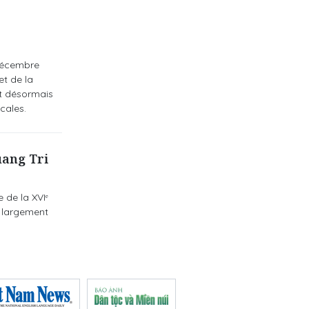
 décembre
et de la
nt désormais
cales.
uang Tri
 de la XVIᵉ
e largement