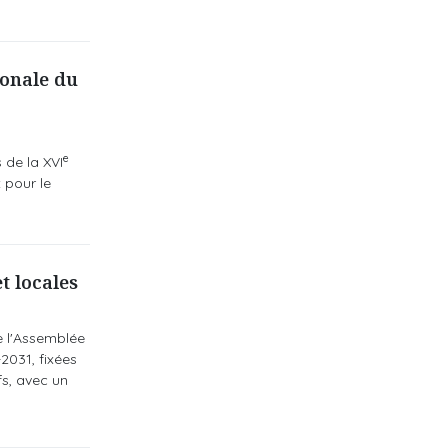
tionale du
e
 de la XVI
 pour le
t locales
e l'Assemblée
2031, fixées
fs, avec un