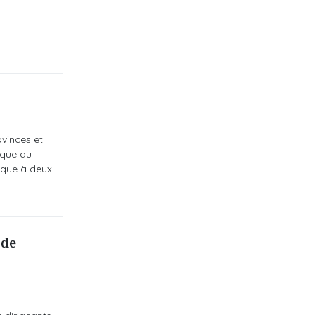
ovinces et
ique du
ique à deux
 de