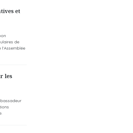
tives et
bon
ulaires de
e l’Assemblée
r les
ambassadeur
tions
e.