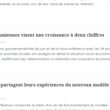
deaki, et sa suite, lors de leur visite de travail au Vietnam.
namiennes visent une croissance à deux chiffres
8:01
éunion gouvernementale de juin et de la visioconférence avec les 34 pr
es autorités locales ont analysé en détail la situation socio-économ
n réaffirmant leur détermination à atteindre une croissance économ
s partagent leurs expériences du nouveau modèle
3:01
 conférence consacrée au bilan d'un an de fonctionnement du modèle