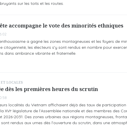
uyants sur les toits et les routes.
ête accompagne le vote des minorités ethniques
6:02
enthousiasme a gagné les zones montagneuses et les foyers de min
e citoyenneté, les électeurs s'y sont rendus en nombre pour exercer 
ens dans ambiance vibrante et fraternelle.
 ET LOCALES
ée dès les premières heures du scrutin
0:58
ieurs localités du Vietnam affichaient déjà des taux de participation
la XVIᵉ législature de l’Assemblée nationale et des membres des Con
t 2026‑2031. Des zones urbaines aux régions montagneuses, frontal
 se sont rendus aux urnes dès l’ouverture du scrutin, dans une atmosp