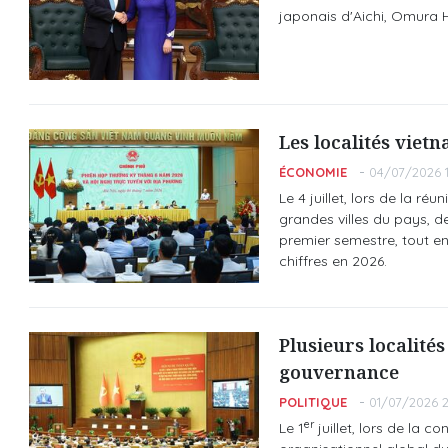
japonais d'Aichi, Omura Hi
Les localités viet
ÉCONOMIE
04/07/2026 1
Le 4 juillet, lors de la r
grandes villes du pays, d
premier semestre, tout e
chiffres en 2026.
Plusieurs localité
gouvernance
POLITIQUE
01/07/2026 2
er
Le 1
juillet, lors de la