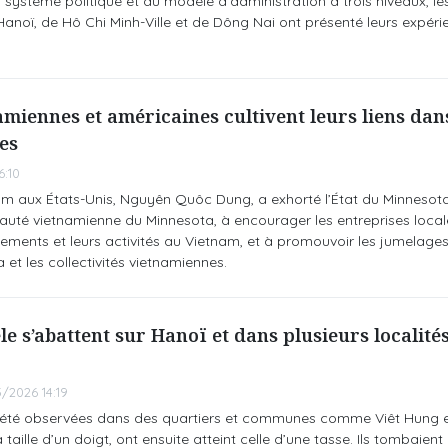
 système politique et du modèle d'administration à trois niveaux, le
anoï, de Hô Chi Minh-Ville et de Dông Nai ont présenté leurs expéri
namiennes et américaines cultivent leurs liens dan
es
6:10
 aux États-Unis, Nguyên Quôc Dung, a exhorté l’État du Minnesota
uté vietnamienne du Minnesota, à encourager les entreprises local
ements et leurs activités au Vietnam, et à promouvoir les jumelages 
et les collectivités vietnamiennes.
le s’abattent sur Hanoï et dans plusieurs localité
/2026 14:19
t été observées dans des quartiers et communes comme Viêt Hung 
taille d’un doigt, ont ensuite atteint celle d’une tasse. Ils tombaient