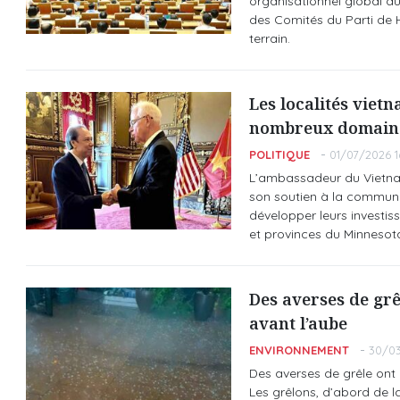
organisationnel global du
des Comités du Parti de H
terrain.
Les localités viet
nombreux domain
POLITIQUE
01/07/2026 1
L’ambassadeur du Vietnam
son soutien à la communa
développer leurs investiss
et provinces du Minnesota 
Des averses de grê
avant l’aube
ENVIRONNEMENT
30/03
Des averses de grêle on
Les grêlons, d’abord de la 