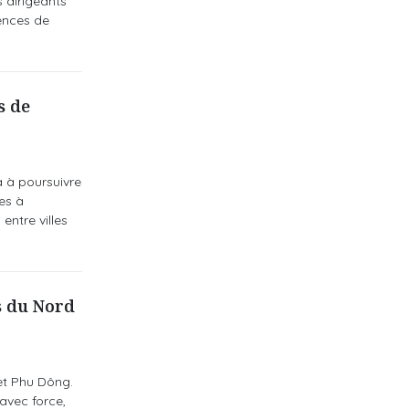
s dirigeants
ences de
s de
 à poursuivre
es à
entre villes
s du Nord
et Phu Dông.
 avec force,