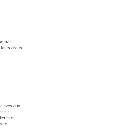
orités
leurs droits
 élevés aux
seils
ières et
hère