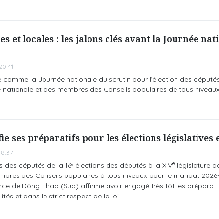
ves et locales : les jalons clés avant la Journée na
0:41
é comme la Journée nationale du scrutin pour l’élection des députés
e nationale et des membres des Conseils populaires de tous niveaux
e ses préparatifs pour les élections législatives e
8:37
e
s des députés de la 16ᵉ élections des députés à la XIV
législature d
mbres des Conseils populaires à tous niveaux pour le mandat 2026-
nce de Dông Thap (Sud) affirme avoir engagé très tôt les préparati
tés et dans le strict respect de la loi.