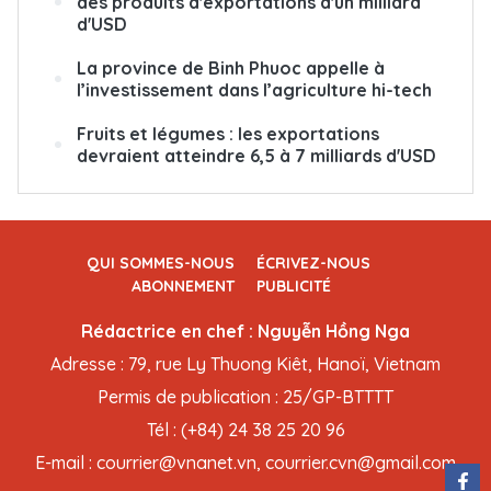
des produits d'exportations d'un milliard
d'USD
La province de Binh Phuoc appelle à
l’investissement dans l’agriculture hi-tech
Fruits et légumes : les exportations
devraient atteindre 6,5 à 7 milliards d'USD
QUI SOMMES-NOUS
ÉCRIVEZ-NOUS
ABONNEMENT
PUBLICITÉ
Rédactrice en chef : Nguyễn Hồng Nga
Adresse : 79, rue Ly Thuong Kiêt, Hanoï, Vietnam
Permis de publication : 25/GP-BTTTT
Tél : (+84) 24 38 25 20 96
E-mail : courrier@vnanet.vn, courrier.cvn@gmail.com