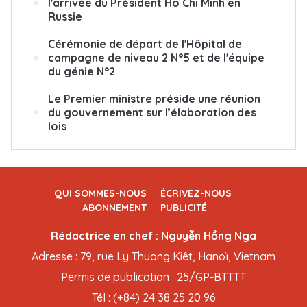
l'arrivée du Président Hô Chi Minh en
Russie
Cérémonie de départ de l'Hôpital de
campagne de niveau 2 N°5 et de l'équipe
du génie N°2
Le Premier ministre préside une réunion
du gouvernement sur l’élaboration des
lois
QUI SOMMES-NOUS
ÉCRIVEZ-NOUS
ABONNEMENT
PUBLICITÉ
Rédactrice en chef : Nguyễn Hồng Nga
Adresse : 79, rue Ly Thuong Kiêt, Hanoï, Vietnam
Permis de publication : 25/GP-BTTTT
Tél : (+84) 24 38 25 20 96