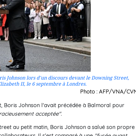
is Johnson lors d'un discours devant le Downing Street,
lizabeth II, le 6 septembre à Londres.
Photo : AFP/VNA/CV
, Boris Johnson l'avait précédée à Balmoral pour
racieusement acceptée".
reet au petit matin, Boris Johnson a salué son propre
collaborateurs. Il s'est comparé à une
"fusée ayant