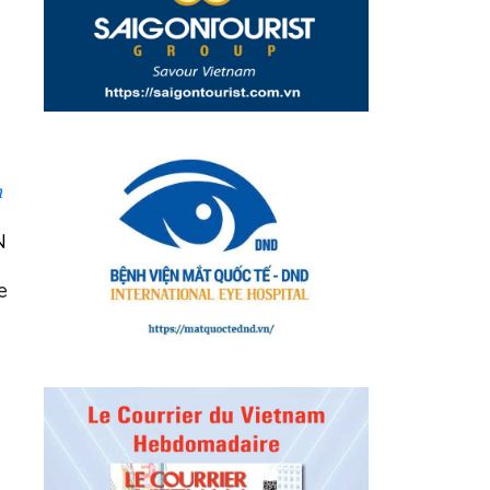
n
N
e