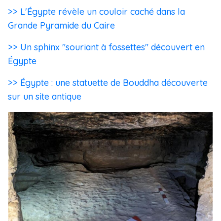
>> L'Égypte révèle un couloir caché dans la
Grande Pyramide du Caire
>> Un sphinx "souriant à fossettes" découvert en
Égypte
>> Égypte : une statuette de Bouddha découverte
sur un site antique