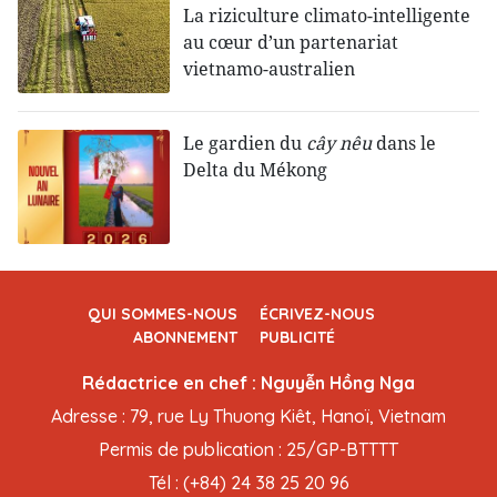
La riziculture climato-intelligente
au cœur d’un partenariat
vietnamo-australien
Le gardien du
cây nêu
dans le
Delta du Mékong
QUI SOMMES-NOUS
ÉCRIVEZ-NOUS
ABONNEMENT
PUBLICITÉ
Rédactrice en chef : Nguyễn Hồng Nga
Adresse : 79, rue Ly Thuong Kiêt, Hanoï, Vietnam
Permis de publication : 25/GP-BTTTT
Tél : (+84) 24 38 25 20 96