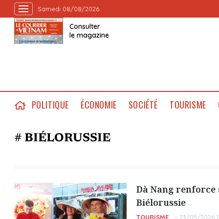
Samedi 08/08/2026
Consulter
le magazine
POLITIQUE
ÉCONOMIE
SOCIÉTÉ
TOURISME
# BIÉLORUSSIE
Dà Nang renforce se
Biélorussie
TOURISME
23/05/2026 1