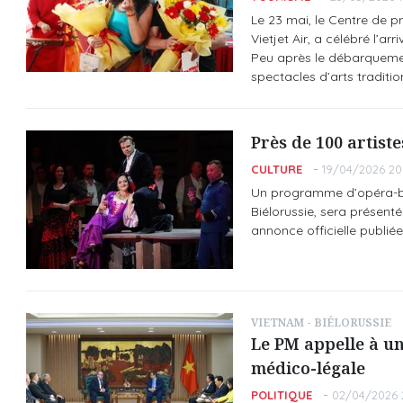
Le 23 mai, le Centre de 
Vietjet Air, a célébré l’a
Peu après le débarquement
spectacles d’arts traditio
Près de 100 artist
CULTURE
19/04/2026 20
Un programme d’opéra-bal
Biélorussie, sera présent
annonce officielle publiée
VIETNAM - BIÉLORUSSIE
Le PM appelle à un
médico-légale
POLITIQUE
02/04/2026 2