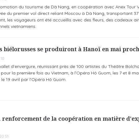
promotion du tourisme de Dà Nang, en coopération avec Anex Tour 
rrivée du premier vol direct reliant Moscou à Dà Nang, transportant 3
, les voyageurs ont été accueillis avec des fleurs, des cadeaux ai
nnels vietnamiens.
es biélorusses se produiront à Hanoï en mai proc
:10
let d’envergure, réunissant près de 100 artistes du Théâtre Bolcho
é pour la première fois au Vietnam, à l’Opéra Hô Guom, les 7 et 8 mai
 le 19 avril par l’Opéra Hô Guom.
 renforcement de la coopération en matière d'ex
0:51