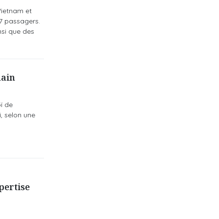
Vietnam et
77 passagers.
nsi que des
hain
ï de
, selon une
pertise