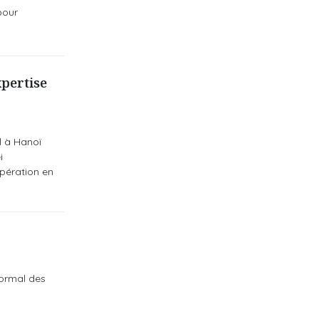
pour
xpertise
l à Hanoï
i
opération en
normal des