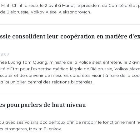
Minh Chinh a reçu, le 2 avril à Hanoï, le président du Comité d'État 
de Biélorussie, Volkov Alexei Aleksandrovich.
ssie consolident leur coopération en matière d'e
18:09
ée Luong Tam Quang, ministre de la Police s’est entretenu le 2 avri
té d'État pour l’expertise médico-légale de Biélorussie, Volkov Alexe
iscuter et de convenir de mesures concrètes visant à faire de la co
 loi un pilier central des relations bilatérales.
 des pourparlers de haut niveau
au avec ses voisins occidentaux afin de rétablir le fonctionnement 
res étrangères, Maxim Rijenkov.