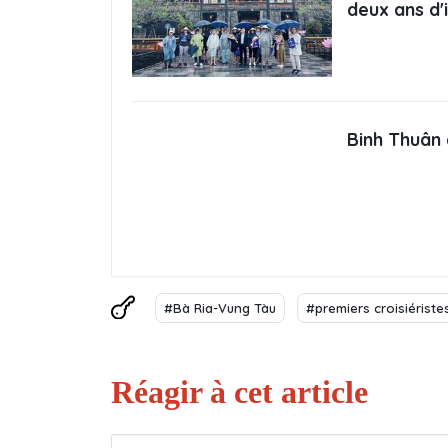
deux ans d'
Binh Thuân 
#Bà Ria-Vung Tàu
#premiers croisiériste