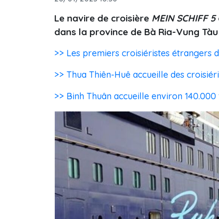
Le navire de croisière
MEIN SCHIFF 5
dans la province de Bà Ria-Vung Tàu 
>> Les premiers croisiéristes étrangers
>> Thua Thiên-Huê accueille des croisiér
>> Binh Thuân accueille environ 140.000 