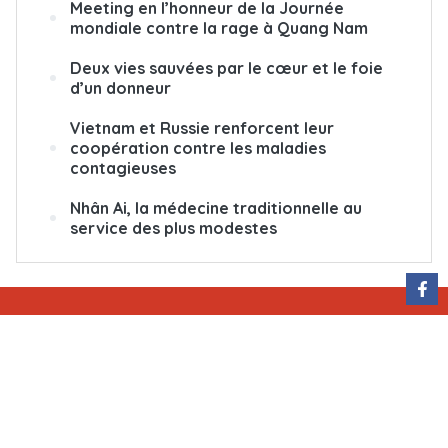
Meeting en l’honneur de la Journée
mondiale contre la rage à Quang Nam
Deux vies sauvées par le cœur et le foie
d’un donneur
Vietnam et Russie renforcent leur
coopération contre les maladies
contagieuses
Nhân Ai, la médecine traditionnelle au
service des plus modestes
QUI SOMMES-NOUS
ÉCRIVEZ-NOUS
ABONNEMENT
PUBLICITÉ
Rédactrice en chef : Nguyễn Hồng Nga
Adresse : 79, rue Ly Thuong Kiêt, Hanoï, Vietnam