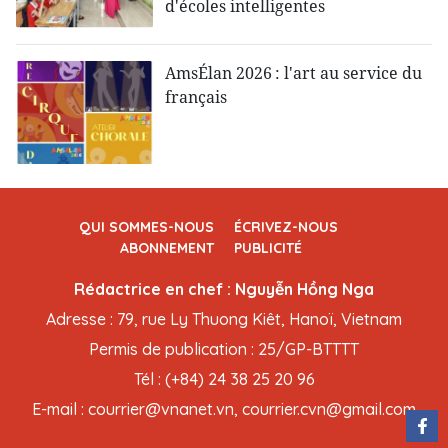
d'écoles intelligentes
AmsÉlan 2026 : l'art au service du
français
QUI SOMMES-NOUS
ÉCRIVEZ-NOUS
ABONNEMENT
PUBLICITÉ
Rédactrice en chef : Nguyễn Hồng Nga
Adresse : 79, rue Ly Thuong Kiêt, Hanoï, Vietnam
Permis de publication : 25/GP-BTTTT
Tél : (+84) 24 38 25 20 96
E-mail : courrier@vnanet.vn, courrier.cvn@gmail.com