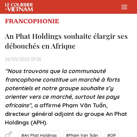
FRANCOPHONIE
An Phat Holdings souhaite élargir ses
débouchés en Afrique
26/03/2022 07:26
"Nous trouvons que la communauté
francophone constitue un marché à forts
potentiels et notre groupe souhaite s’y
orienter vers ce marché, surtout les pays
africains"
, a affirmé Phạm Văn Tuấn,
directeur général adjoint du groupe An Phat
Holdings (APH).
#An Phat Holdings
#Pham Van Tuân
#OIF