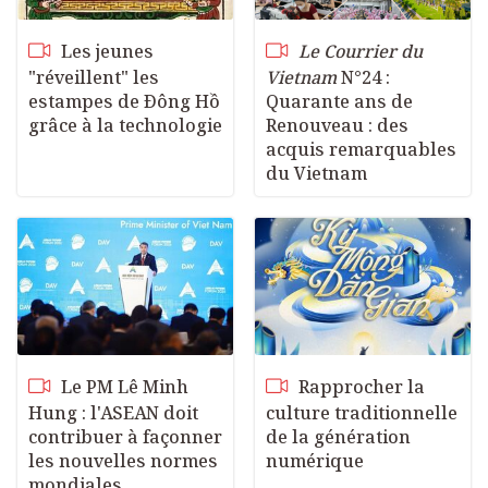
c
r
Les jeunes
Le Courrier du
e
"réveillent" les
Vietnam
N°24 :
estampes de Đông Hồ
Quarante ans de
e
grâce à la technologie
Renouveau : des
n
acquis remarquables
du Vietnam
Le PM Lê Minh
Rapprocher la
Hung : l'ASEAN doit
culture traditionnelle
contribuer à façonner
de la génération
les nouvelles normes
numérique
mondiales