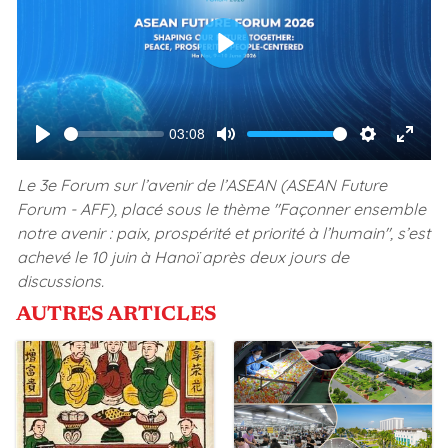
P
l
a
03:08
S
V
P
M
S
E
y
e
o
l
u
e
n
Le 3e Forum sur l’avenir de l’ASEAN (ASEAN Future
e
l
Forum - AFF), placé sous le thème "Façonner ensemble
a
t
t
t
k
u
notre avenir : paix, prospérité et priorité à l’humain", s’est
y
e
t
e
m
achevé le 10 juin à Hanoï après deux jours de
i
r
discussions.
e
n
f
AUTRES ARTICLES
g
u
s
l
l
s