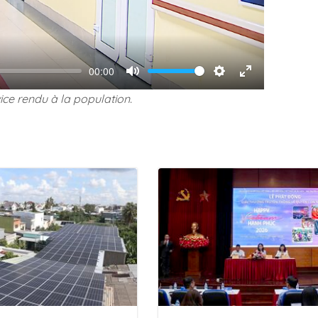
00:00
Volume
Mute
Settings
Enter
ce rendu à la population.
fullscreen