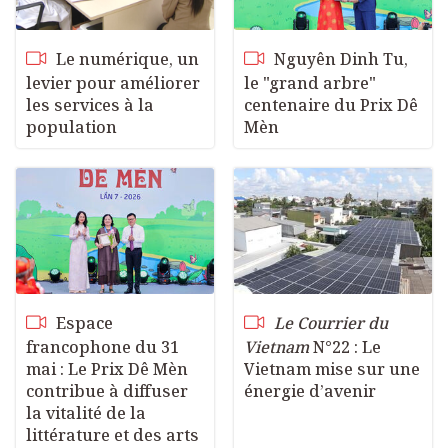
s
l
l
Le numérique, un
Nguyên Dinh Tu,
s
levier pour améliorer
le "grand arbre"
c
les services à la
centenaire du Prix Dê
r
population
Mèn
e
e
n
Espace
Le Courrier du
francophone du 31
Vietnam
N°22 : Le
mai : Le Prix Dê Mèn
Vietnam mise sur une
contribue à diffuser
énergie d’avenir
la vitalité de la
littérature et des arts