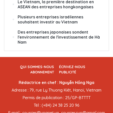
Le Vietnam, la première destination en
ASEAN des entreprises hongkongaises
Plusieurs entreprises israéliennes
souhaitent investir au Vietnam
Des entreprises japonaises sondent
l'environnement de l'investissement de Hà
Nam
QUI SOMMES-NOUS
ÉCRIVEZ-NOUS
ABONNEMENT
PUBLICITÉ
Rédactrice en chef : Nguyễn Hồng Nga
Adresse : 79, rue Ly Thuong Kiêt, Hanoï, Vietnam
Permis de publication : 25/GP-BTTTT
Tél : (+84) 24 38 25 20 96
E-mail : courrier@vnanet.vn, courrier.cvn@gmail.com