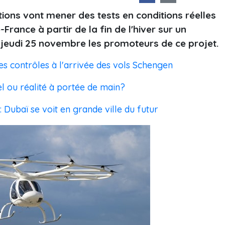
tutions vont mener des tests en conditions réelles
France à partir de la fin de l'hiver sur un
 jeudi 25 novembre les promoteurs de ce projet.
es contrôles à l'arrivée des vols Schengen
l ou réalité à portée de main?
: Dubaï se voit en grande ville du futur