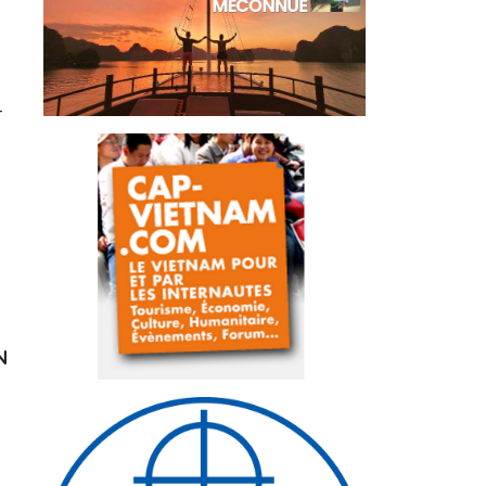
-
-
N