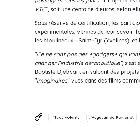
passagers tous les jours".
L'objectif est 
VTC
", soit une centaine d'euros, selon ell
Sous réserve de certification, les partic
expérimentales, vitrines de leur savoir-f
les-Moulineaux - Saint-Cyr (Yvelines), et
"
Ce ne sont pas des +gadgets+ qui vont ê
changer l'industrie aéronautique"
, s'es
Baptiste Djebbari, en saluant des projets
"
imaginaires
" vues dans des films com
#Taxis volants
#Augustin de Romanet