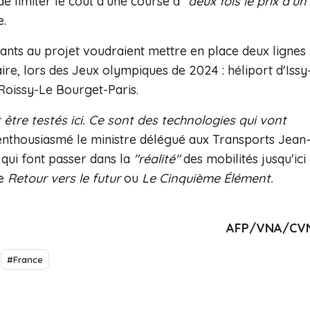
de limiter le coût d'une course à "
deux fois le prix d'un
e.
ipants au projet voudraient mettre en place deux lignes
aire, lors des Jeux olympiques de 2024 : héliport d'Issy
 Roissy-Le Bourget-Paris.
tre testés ici. Ce sont des technologies qui vont
t enthousiasmé le ministre délégué aux Transports Jean
 qui font passer dans la
"réalité"
des mobilités jusqu'ici
me
Retour vers le futur
ou
Le Cinquième Élément.
AFP/VNA/CV
#France