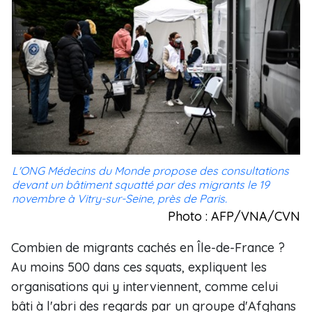
L'ONG Médecins du Monde propose des consultations
devant un bâtiment squatté par des migrants le 19
novembre à Vitry-sur-Seine, près de Paris.
Photo : AFP/VNA/CVN
Combien de migrants cachés en Île-de-France ?
Au moins 500 dans ces squats, expliquent les
organisations qui y interviennent, comme celui
bâti à l'abri des regards par un groupe d'Afghans