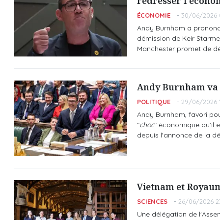
redresser l'économ
ÉCONOMIE
30/06/2026 
Andy Burnham a prononcé 
démission de Keir Starmer
Manchester promet de déc
Andy Burnham va d
POLITIQUE
29/06/2026 1
Andy Burnham, favori pour 
"
choc
" économique qu'il 
depuis l'annonce de la dé
Vietnam et Royaum
SCIENCES
26/06/2026 23
Une délégation de l'Asse