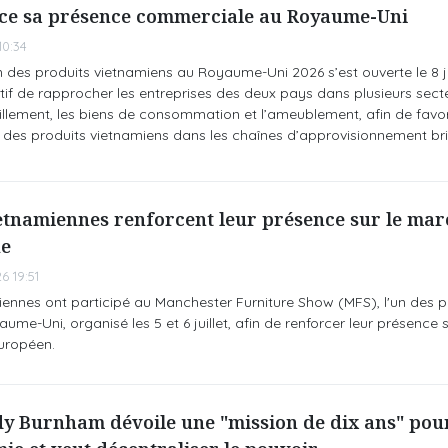
ce sa présence commerciale au Royaume-Uni
0:34
des produits vietnamiens au Royaume-Uni 2026 s’est ouverte le 8 ju
if de rapprocher les entreprises des deux pays dans plusieurs secte
llement, les biens de consommation et l’ameublement, afin de favor
e des produits vietnamiens dans les chaînes d’approvisionnement bri
ietnamiennes renforcent leur présence sur le ma
ue
6 19:51
iennes ont participé au Manchester Furniture Show (MFS), l'un des p
e-Uni, organisé les 5 et 6 juillet, afin de renforcer leur présence s
uropéen.
y Burnham dévoile une "mission de dix ans" pou