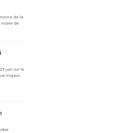
nnonce de la
n maire de
i
9 juin sur le
que majeur
e
udier