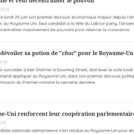
ie et veut décentraliser le pouvoir
08:32
lundi 29 juin son premier discours économique majeur depuis l'a
, au Royaume Uni. Seul candidat à la tête du Labour party, l'ancie
entraliser massivement les pouvoirs pour relancer la croissance.
évoiler sa potion de "
choc
" pour le Royaume-Un
0:01
succéder à Keir Starmer à Downing Street, doit lever le voile lundi 2
entend appliquer au Royaume-Uni, dans son premier discours politi
mission du Premier ministre la semaine dernière.
e-Uni renforcent leur coopération parlementair
:18
mblée nationale vietnamienne s'est rendue au Royaume-Uni pour ét