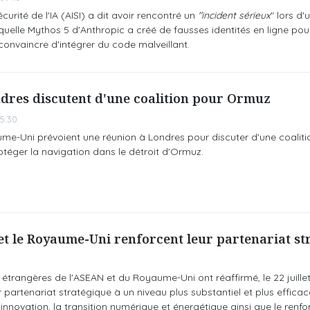
écurité de l'IA (AISI) a dit avoir rencontré un
"incident sérieux
" lors d'
quelle Mythos 5 d'Anthropic a créé de fausses identités en ligne pou
convaincre d'intégrer du code malveillant.
dres discutent d'une coalition pour Ormuz
5:30
ume-Uni prévoient une réunion à Londres pour discuter d'une coaliti
rotéger la navigation dans le détroit d'Ormuz.
et le Royaume-Uni renforcent leur partenariat st
 étrangères de l'ASEAN et du Royaume-Uni ont réaffirmé, le 22 juillet
r partenariat stratégique à un niveau plus substantiel et plus effica
, l'innovation, la transition numérique et énergétique ainsi que le ren