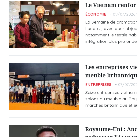
Le Vietnam renfor
ÉCONOMIE
09/07/2026 1
La Semaine de promotion 
Londres, avec pour object
notamment le textile-habi
intégration plus profond
Les entreprises v
meuble britanniq
ENTREPRISES
07/07/202
Seize entreprises vietnam
salons du meuble au Royaum
marchés britannique et e
Royaume-Uni : And