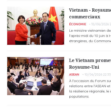
Vietnam - Royaume-
commerciaux
ÉCONOMIE
10/06/2026 2
Le ministre vietnamien de
l’après-midi du 10 juin à
étrangères, du Commonwea
Le Vietnam promeut
Royaume-Uni
ASEAN
10/06/2026 22:33
À l’occasion du Forum sur
relations entre l’ASEAN e
la résilience régionale, 
populations.