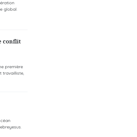
pération
e global.
 conflit
une première
ravailliste,
'océan
hebreyesus.