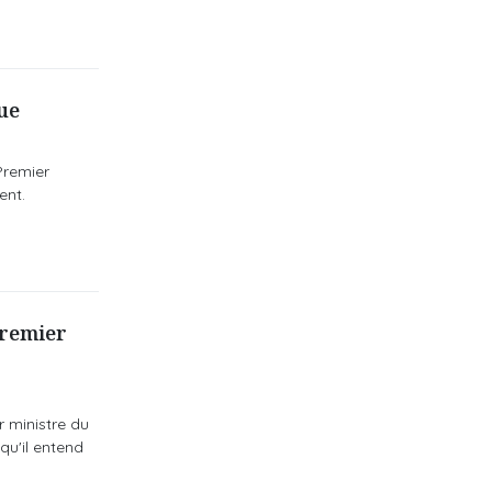
ue
Premier
ent.
Premier
r ministre du
qu'il entend