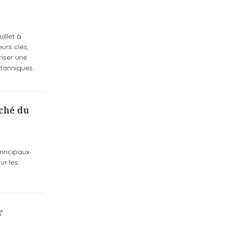
illet à
urs clés,
iser une
tanniques.
rché du
rincipaux
ur les
r