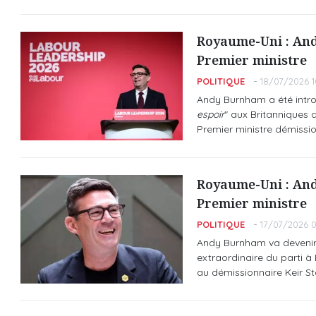
Royaume-Uni : And
Premier ministre
POLITIQUE
18/07/2026 1
Andy Burnham a été introni
espoir
" aux Britanniques a
Premier ministre démissio
Royaume-Uni : And
Premier ministre
POLITIQUE
17/07/2026 0
Andy Burnham va devenir v
extraordinaire du parti à 
au démissionnaire Keir St