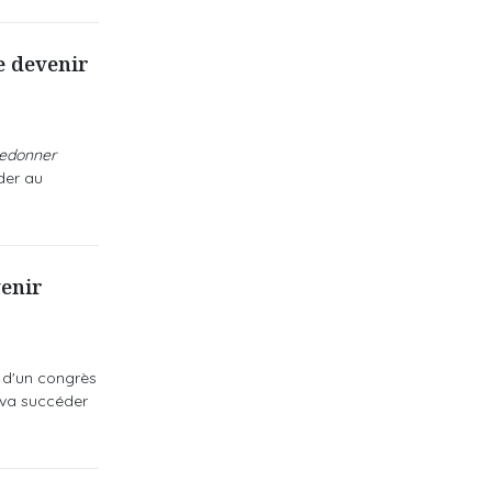
e devenir
edonner
éder au
enir
s d'un congrès
l va succéder