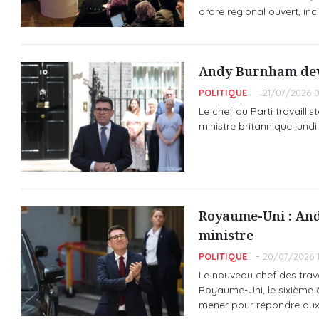
ordre régional ouvert, incl
Andy Burnham devi
POLITIQUE
21/07/2026 0
Le chef du Parti travaill
ministre britannique lundi 
Royaume-Uni : And
ministre
POLITIQUE
20/07/2026 1
Le nouveau chef des trava
Royaume-Uni, le sixième à 
mener pour répondre aux 