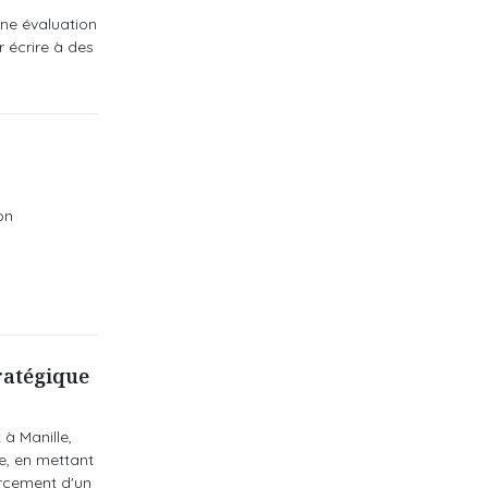
une évaluation
r écrire à des
on
ratégique
 à Manille,
ce, en mettant
forcement d'un