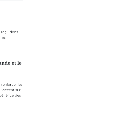
a reçu dans
ires
nde et le
renforcer les
l’accent sur
 bénéfice des