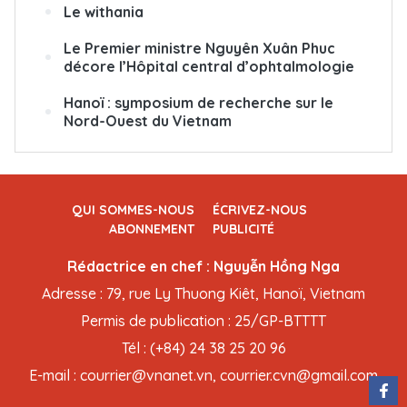
Le withania
Le Premier ministre Nguyên Xuân Phuc
décore l’Hôpital central d’ophtalmologie
Hanoï : symposium de recherche sur le
Nord-Ouest du Vietnam
QUI SOMMES-NOUS
ÉCRIVEZ-NOUS
ABONNEMENT
PUBLICITÉ
Rédactrice en chef : Nguyễn Hồng Nga
Adresse : 79, rue Ly Thuong Kiêt, Hanoï, Vietnam
Permis de publication : 25/GP-BTTTT
Tél : (+84) 24 38 25 20 96
E-mail : courrier@vnanet.vn, courrier.cvn@gmail.com