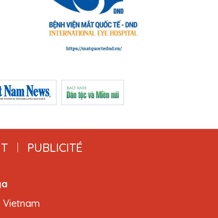
T
PUBLICITÉ
ga
, Vietnam