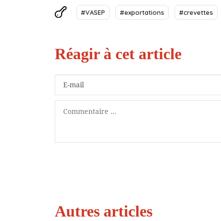
#VASEP
#exportations
#crevettes
Autres articles