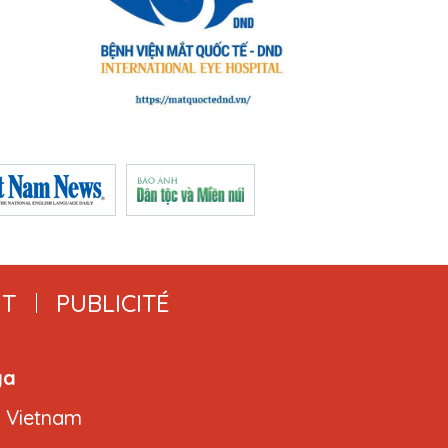
T
PUBLICITÉ
ga
, Vietnam