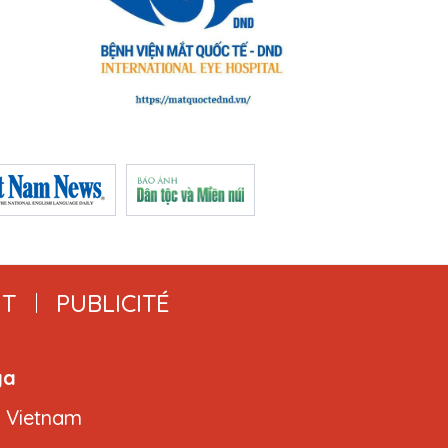
T
PUBLICITÉ
ga
, Vietnam