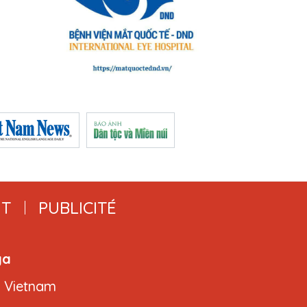
T
PUBLICITÉ
ga
, Vietnam