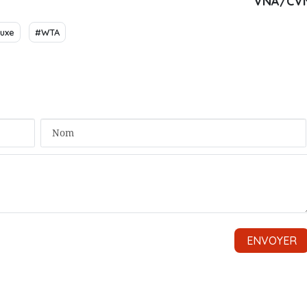
VNA/CV
luxe
#WTA