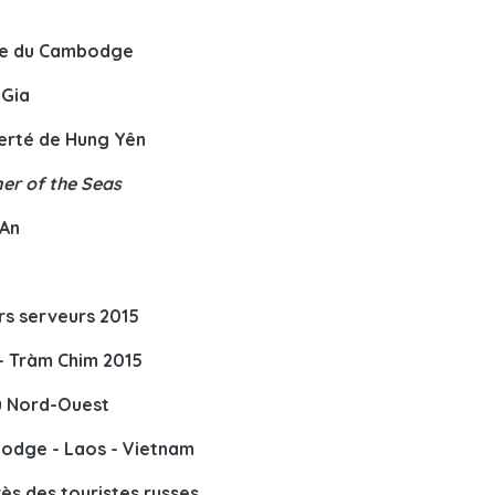
ime du Cambodge
 Gia
ierté de Hung Yên
er of the Seas
 An
rs serveurs 2015
- Tràm Chim 2015
du Nord-Ouest
odge - Laos - Vietnam
ès des touristes russes