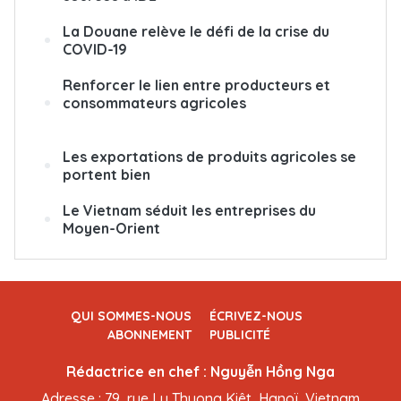
La Douane relève le défi de la crise du
COVID-19
Renforcer le lien entre producteurs et
consommateurs agricoles
Les exportations de produits agricoles se
portent bien
Le Vietnam séduit les entreprises du
Moyen-Orient
QUI SOMMES-NOUS
ÉCRIVEZ-NOUS
ABONNEMENT
PUBLICITÉ
Rédactrice en chef : Nguyễn Hồng Nga
Adresse : 79, rue Ly Thuong Kiêt, Hanoï, Vietnam