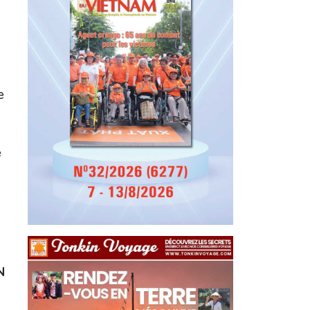
e
e
N