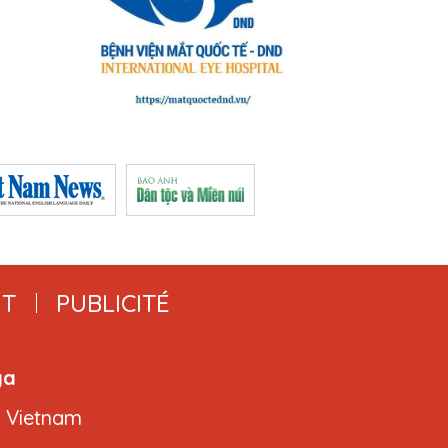
T
PUBLICITÉ
ga
, Vietnam