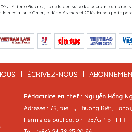
'ONU, Antonio Guterres, salue la poursuite des pourparlers indirects e
s la médiation d'Oman, a déclaré vendredi 27 février son porte-paro
NOUS
ÉCRIVEZ-NOUS
ABONNEMEN
Rédactrice en chef : Nguyễn Hồng N
Adresse : 79, rue Ly Thuong Kiêt, Hanoï
Permis de publication : 25/GP-BTTTT
,
Tél : (+84) 24 38 25 20 96