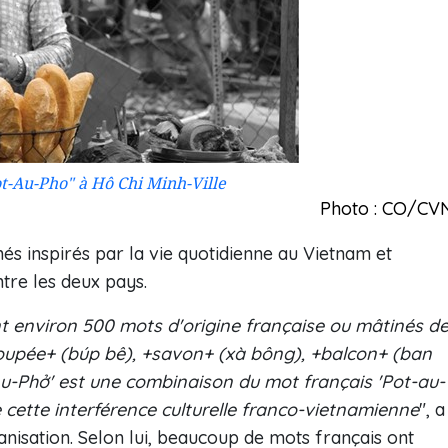
ot-Au-Pho" à Hô Chi Minh-Ville
Photo : CO/CV
hés inspirés par la vie quotidienne au Vietnam et
ntre les deux pays.
t environ 500 mots d'origine française ou mâtinés d
+poupée+ (búp bê), +savon+ (xà bông), +balcon+ (ban
-Au-Phở' est une combinaison du mot français 'Pot-au-
e cette interférence culturelle franco-vietnamienne
", a
nisation. Selon lui, beaucoup de mots français ont