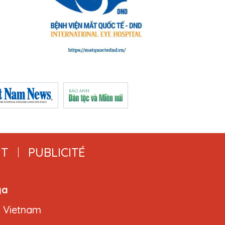
T
PUBLICITÉ
ga
, Vietnam