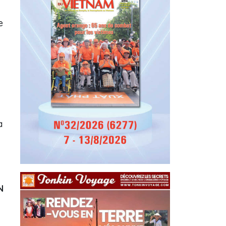
e
a
N