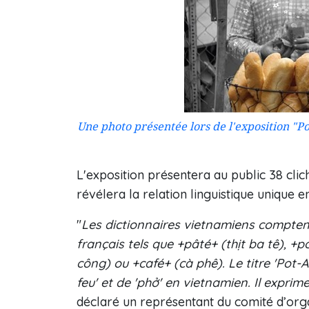
Une photo présentée lors de l'exposition "P
L'exposition présentera au public 38 clic
révélera la relation linguistique unique e
"
Les dictionnaires vietnamiens compten
français tels que +pâté+ (thịt ba tê), 
công) ou +café+ (cà phê). Le titre 'Pot
feu' et de 'phở' en vietnamien. Il exprim
déclaré un représentant du comité d’orga