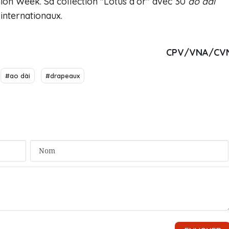
ion Week. Sa collection "Lotus d’or" avec 30
ao dài
 internationaux.
CPV/VNA/CV
#ao dài
#drapeaux