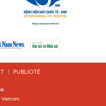
T
PUBLICITÉ
ga
, Vietnam