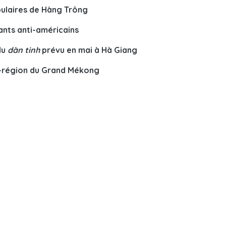
pulaires de Hàng Trông
tants anti-américains
du
dàn tinh
prévu en mai à Hà Giang
us-région du Grand Mékong