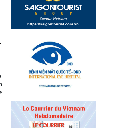
N
e
n
e