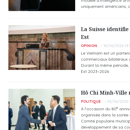
modèle d'intelligence artif
uniquement américains, c
La Suisse identifi
Est
OPINION
14/06/2026 19:1
Le Vietnam est un parten
commerciaux bilatéraux a
Durant la même période, l
Est 2023–2026.
Hô Chi Minh-Ville 
POLITIQUE
03/06/2026 1
e
À l’occasion du 80
annive
organisée dans la soirée d
Comité populaire municipa
développement de sa coop