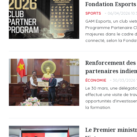
Fondation Esports
SPORTS
06/04/2026 10:
GAM Esports, un club vie
Programme Partenaire Club
majeures dans le cadre d'
connecté, selon la Fondat
Renforcement des 
partenaires indie
ÉCONOMIE
30/03/2026 
Le 30 mars, une délégatio
effectué une visite de tra
opportunités d’investiss
la formation.
Le Premier ministr