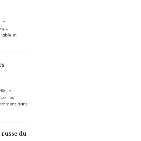
 le
esport
rable et
es
lle, a
cer les
otamment dans
r russe du