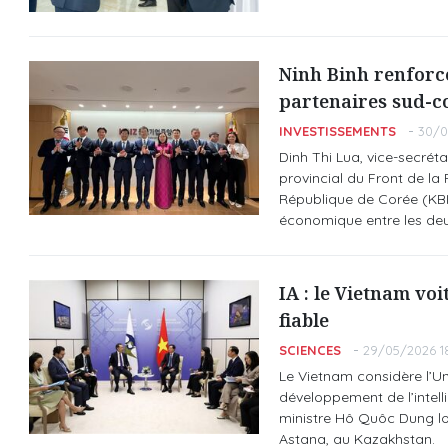
Ninh Binh renforce
partenaires sud-c
INVESTISSEMENTS
30/0
Dinh Thi Lua, vice-secrét
provincial du Front de la 
République de Corée (KBIZ
économique entre les deu
IA : le Vietnam vo
fiable
SCIENCES
29/05/2026 1
Le Vietnam considère l’U
développement de l’intelli
ministre Hô Quôc Dung lo
Astana, au Kazakhstan.