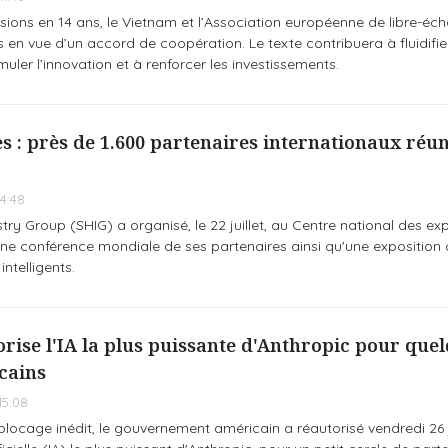
sions en 14 ans, le Vietnam et l’Association européenne de libre-éc
 en vue d’un accord de coopération. Le texte contribuera à fluidifier
uler l’innovation et à renforcer les investissements.
s : près de 1.600 partenaires internationaux réun
4:48
y Group (SHIG) a organisé, le 22 juillet, au Centre national des ex
ne conférence mondiale de ses partenaires ainsi qu'une exposition
ntelligents.
ise l'IA la plus puissante d'Anthropic pour que
cains
15:08
ocage inédit, le gouvernement américain a réautorisé vendredi 26 j