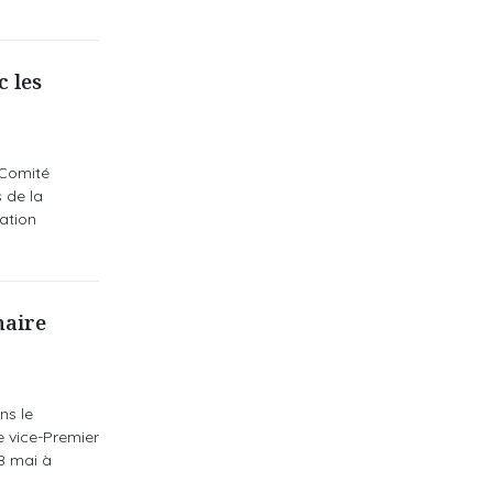
c les
 Comité
 de la
ation
naire
ns le
le vice-Premier
8 mai à