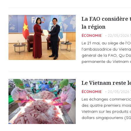
La FAO considère 
la région
ÉCONOMIE
22/05/2026 1
Le 21 mai, au siège de l’
l’ambassadrice du Vietnam
général de la FAO, Qu Do
permanente du Vietnam au
Le Vietnam reste l
ÉCONOMIE
20/05/2026 1
Les échanges commerciaux
des quatre premiers moi
Vietnam sur les produits 
dollars singapouriens (SGD