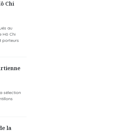
ô Chi
ués au
e Hô Chi
t porteurs
artienne
a sélection
tillons
de la