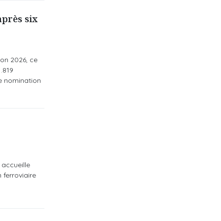
après six
ion 2026, ce
1.819
e nomination
 accueille
ferroviaire