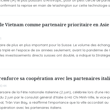
icielle (IA) le plus puissant d'Anthropic, pour un petit cercle de part
onfirmant la reprise en main de Washington sur cette technologie s
e le Vietnam comme partenaire prioritaire en Asie
1
aire de plus en plus important pour la Suisse. Le volume des échang
 triplé en l’espace de six années seulement, avant la pandémie de 
es investissements directs suisses ont doublé, a indiqué la Stratégi
renforce sa coopération avec les partenaires ital
0:44
rsaire de la Fête nationale italienne (2 juin), célébrée lors d’une ré
u 2 juin par le consulat général d’Italie à Hô Chi Minh-Ville, le vice-
l, Trân Van Bay, a réaffirmé l’importance que la ville accordait au
ération avec les partenaires italiens.