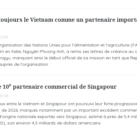
toujours le Vietnam comme un partenaire import
0:54
Organisation des Nations Unies pour l’alimentation et l’agriculture (
 en Italie, Nguyên Phuong Anh, a remis ses lettres de créance au d
ngyu, marquant ainsi le début officiel de sa mission en tant que Re
près de l’organisation.
e
e 10
partenaire commercial de Singapour
0:36
 entre le Vietnam et Singapour ont poursuivi leur forte progressio
s de 2026, marqués notamment par un important excédent commerc
d’origine nationale exportés vers Singapour, estimé à près de 5,4 mil
), soit environ 4,5 milliards de dollars américains.