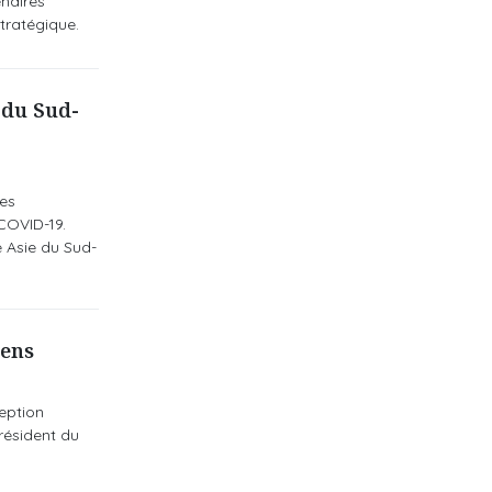
enaires
tratégique.
 du Sud-
es
COVID-19.
e Asie du Sud-
iens
ception
président du