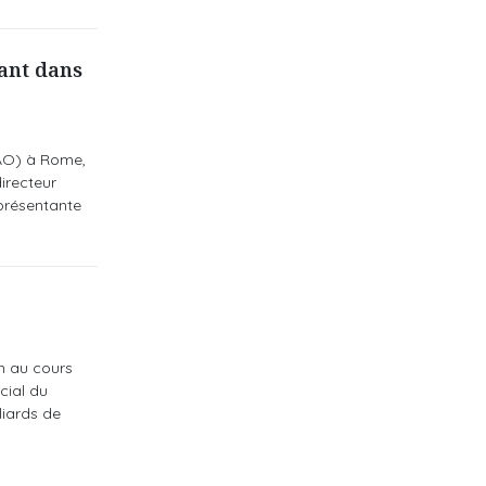
ant dans
FAO) à Rome,
irecteur
présentante
n au cours
ial du
liards de