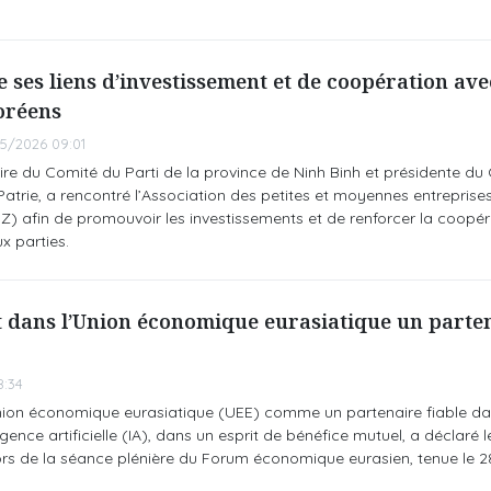
 ses liens d’investissement et de coopération ave
oréens
5/2026 09:01
aire du Comité du Parti de la province de Ninh Binh et présidente du
Patrie, a rencontré l’Association des petites et moyennes entreprises
) afin de promouvoir les investissements et de renforcer la coopér
x parties.
it dans l’Union économique eurasiatique un parte
8:34
nion économique eurasiatique (UEE) comme un partenaire fiable da
gence artificielle (IA), dans un esprit de bénéfice mutuel, a déclaré 
rs de la séance plénière du Forum économique eurasien, tenue le 2