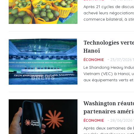
Après 21 cycles de discus
achevé leurs négociations
commerce bilatéral, à stim
Technologies verte
Hanoï
ÉCONOMIE
23/07/2026 1
Le Shandong Heavy Industr
Vietnam (VEC) à Hanoï, u
aux équipements verts et i
Washington réautor
partenaires améri
ÉCONOMIE
28/06/2026 
Après deux semaines de bl