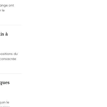
hange ont
 le
is à
positions du
 consacrée
lques
uin le