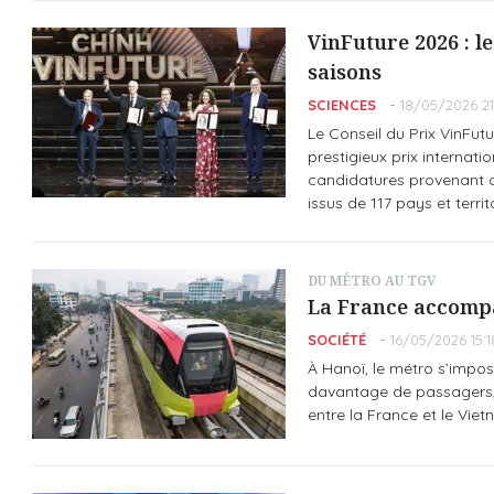
VinFuture 2026 : l
saisons
SCIENCES
18/05/2026 21
Le Conseil du Prix VinFutu
prestigieux prix internat
candidatures provenant d
issus de 117 pays et territ
DU MÉTRO AU TGV
La France accompa
SOCIÉTÉ
16/05/2026 15:1
À Hanoï, le métro s’impos
davantage de passagers, d
entre la France et le Viet