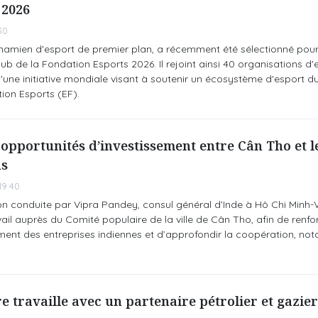
 2026
30
tnamien d'esport de premier plan, a récemment été sélectionné pour
 de la Fondation Esports 2026. Il rejoint ainsi 40 organisations d'
une initiative mondiale visant à soutenir un écosystème d'esport du
ion Esports (EF).
opportunités d’investissement entre Cân Tho et l
ns
19:40
n conduite par Vipra Pandey, consul général d’Inde à Hô Chi Minh-Vi
vail auprès du Comité populaire de la ville de Cân Tho, afin de renfor
ement des entreprises indiennes et d’approfondir la coopération, n
e travaille avec un partenaire pétrolier et gazie