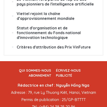
pays pionniers de l'intelligence artificielle
Viettel rejoint la chaîne
d’approvisionnement mondiale
Statut d'organisation et de
fonctionnement du Fonds national
d'innovation technologique
Critères d'attribution des Prix VinFuture
QUI SOMMES-NOUS
ÉCRIVEZ-NOUS
ABONNEMENT
PUBLICITÉ
Rédactrice en chef : Nguyễn Hồng Nga
Adresse : 79, rue Ly Thuong Kiêt, Hanoï, Vietnam
Permis de publication : 25/GP-BTTTT
Tél : (+84) 24 38 25 20 96