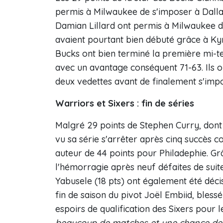
permis à Milwaukee de s'imposer à Dallas
Damian Lillard ont permis à Milwaukee de 
avaient pourtant bien débuté grâce à Kyri
Bucks ont bien terminé la première mi-te
avec un avantage conséquent 71-63. Ils on
deux vedettes avant de finalement s'impo
Warriors et Sixers : fin de séries
Malgré 29 points de Stephen Curry, dont 
vu sa série s'arrêter après cinq succès 
auteur de 44 points pour Philadephie. Grâ
l'hémorragie après neuf défaites de suit
Yabusele (18 pts) ont également été déci
fin de saison du pivot Joël Embiid, bless
espoirs de qualification des Sixers pour le
beaucoup de matches et une chance de p