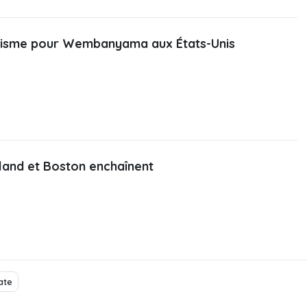
misme pour Wembanyama aux États-Unis
land et Boston enchaînent
ate