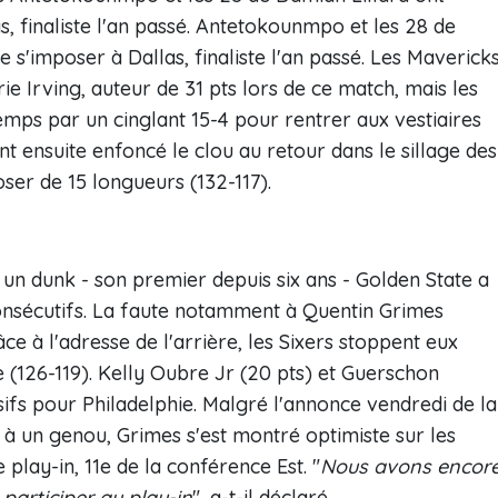
, finaliste l'an passé. Antetokounmpo et les 28 de
s'imposer à Dallas, finaliste l'an passé. Les Maverick
e Irving, auteur de 31 pts lors de ce match, mais les
mps par un cinglant 15-4 pour rentrer aux vestiaires
t ensuite enfoncé le clou au retour dans le sillage des
ser de 15 longueurs (132-117).
un dunk - son premier depuis six ans - Golden State a
consécutifs. La faute notamment à Quentin Grimes
ce à l'adresse de l'arrière, les Sixers stoppent eux
e (126-119). Kelly Oubre Jr (20 pts) et Guerschon
sifs pour Philadelphie. Malgré l'annonce vendredi de la
é à un genou, Grimes s'est montré optimiste sur les
 play-in, 11e de la conférence Est. "
Nous avons encor
articiper au play-in
", a-t-il déclaré.