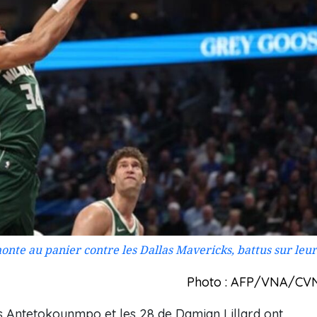
nte au panier contre les Dallas Mavericks, battus sur leur
Photo : AFP/VNA/CV
is Antetokounmpo et les 28 de Damian Lillard ont