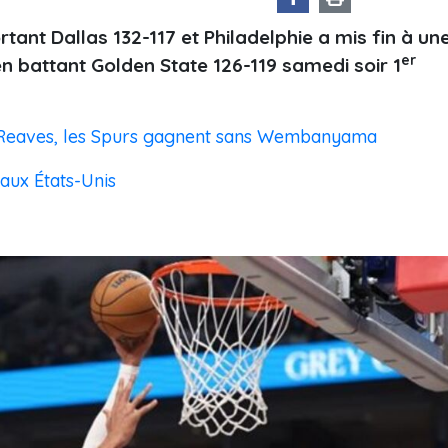
ortant Dallas 132-117 et Philadelphie a mis fin à un
er
en battant Golden State 126-119 samedi soir 1
t Reaves, les Spurs gagnent sans Wembanyama
ux États-Unis