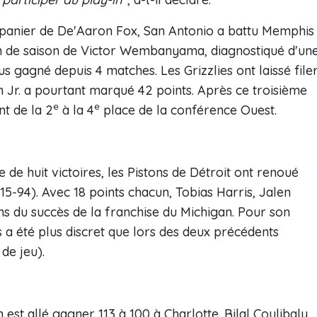
e panier de De'Aaron Fox, San Antonio a battu Memphis
fin de saison de Victor Wembanyama, diagnostiqué d'un
us gagné depuis 4 matches. Les Grizzlies ont laissé file
n Jr. a pourtant marqué 42 points. Après ce troisième
e
e
nt de la 2
à la 4
place de la conférence Ouest.
 de huit victoires, les Pistons de Détroit ont renoué
15-94). Avec 18 points chacun, Tobias Harris, Jalen
ns du succès de la franchise du Michigan. Pour son
es a été plus discret que lors des deux précédents
de jeu).
est allé gagner 113 à 100 à Charlotte. Bilal Coulibaly