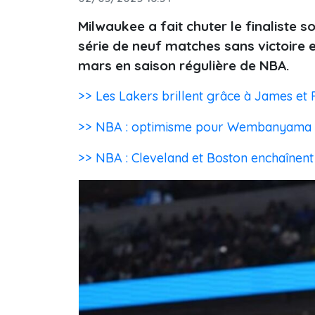
Milwaukee a fait chuter le finaliste s
série de neuf matches sans victoire 
mars en saison régulière de NBA.
>> Les Lakers brillent grâce à James e
>> NBA : optimisme pour Wembanyama a
>> NBA : Cleveland et Boston enchaînent