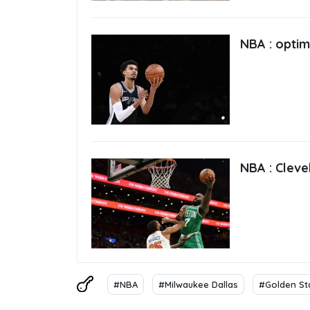
NBA : opti
NBA : Cleve
#NBA
#Milwaukee Dallas
#Golden St